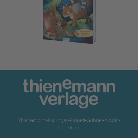
Gemeinsam sind wir bärenstark
Thienemann
•
Esslinger
•
Planet!
•
Gabriel
•
Aladin
•
Loomlight