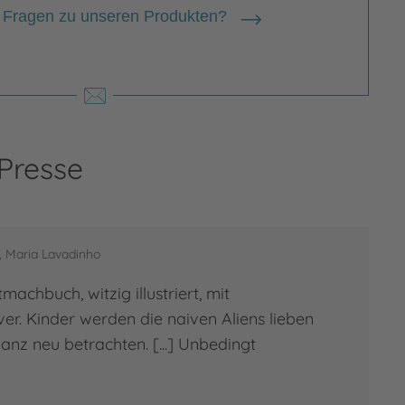
 Fragen zu unseren Produkten?
ge Wehrmann
 Wehrmann studierte in Münster,
eapolis und Bergen Anglistik,
dinavistik und Germanistik und
 Presse
setzt seit vielen Jahren Kinder- und
ndbücher aus dem Englischen,
egischen und Dänischen. Sie lebt mit
r Familie in…
e, Maria Lavadinho
tmachbuch, witzig illustriert, mit
 zur Person
e Wehrmann
er. Kinder werden die naiven Aliens lieben
nz neu betrachten. [...] Unbedingt