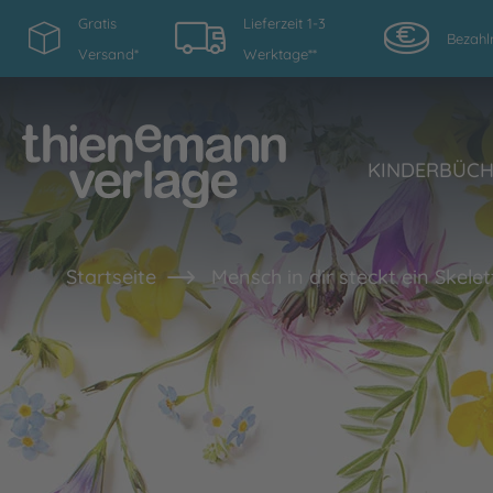
Gratis
Lieferzeit 1-3
Bezahl
Versand*
Werktage**
KINDERBÜC
Startseite
Mensch in dir steckt ein Skelet