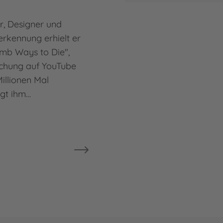
tor, Designer und
erkennung erhielt er
umb Ways to Die",
lichung auf YouTube
illionen Mal
egt ihm…