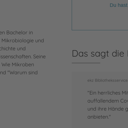
Du hast
In
en Bachelor in
Inge
n Mikrobiologie und
Minn
schichte und
Skan
Das sagt die
ssenschaften. Seine
über
: Wie Mikroben
Juge
und "Warum sind
Norw
ihre
ekz Bibliotheksservic
"Ein herrliches Mi
Mehr
Ing
auffallendem Cov
und ihre Hände ga
anbieten."