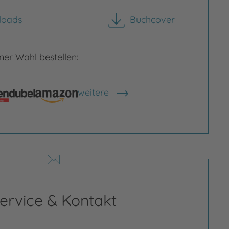
loads
Buchcover
herunterladen
rgrößern
Bild vergrößern
er Wahl bestellen:
weitere
Shops anzeigen
ervice & Kontakt