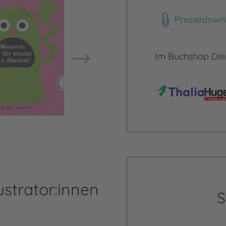
Pressedown
Bild ve
Im Buchshop Dein
ustrator:innen
S