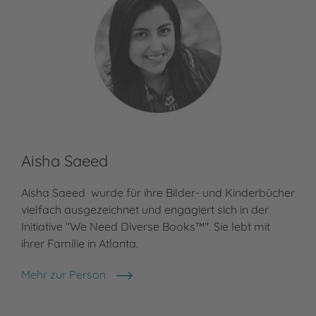
Aisha Saeed
In
Aisha Saeed wurde für ihre Bilder- und Kinderbücher
Ing
vielfach ausgezeichnet und engagiert sich in der
und
Initiative "We Need Diverse Books™". Sie lebt mit
und
ihrer Familie in Atlanta.
Jug
und
Mehr zur Person
Aisha Saeed
Meh
In