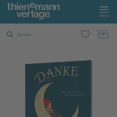
Menu
Suchbegriff eingeben