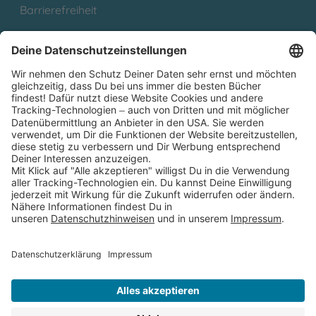
Barrierefreiheit
Cookies
Partnerprogramm (Affiliate)
Folge uns auf
* Versandkostenfrei ab 9,00 € Bestellwert innerhalb
Deutschlands
** Lieferzeit 1-3 Werktage innerhalb Deutschlands
Thienemann-Esslinger Verlag GmbH, Blumenstraße 36, D-70182
Stuttgart
BESTELLUNG WIDERRUFEN