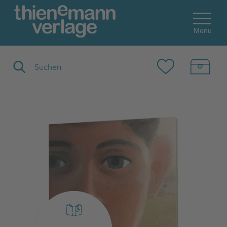
Menu
Suchbegriff eingeben