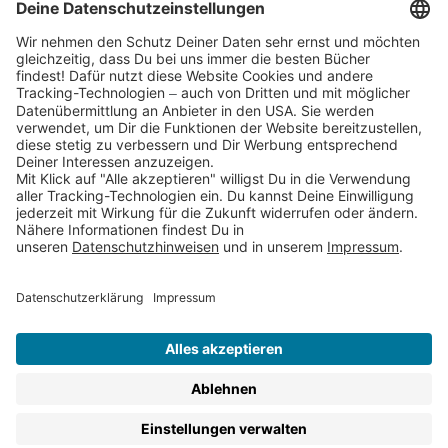
Partnerprogramm (Affiliate)
Folge uns auf
* Versandkostenfrei ab 9,00 € Bestellwert innerhalb
Deutschlands
** Lieferzeit 1-3 Werktage innerhalb Deutschlands
Thienemann-Esslinger Verlag GmbH, Blumenstraße 36, D-70182
Stuttgart
BESTELLUNG WIDERRUFEN