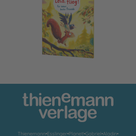
Pino und Lela: Flieg, Lela, flieg!
Thienemann
•
Esslinger
•
Planet!
•
Gabriel
•
Aladin
•