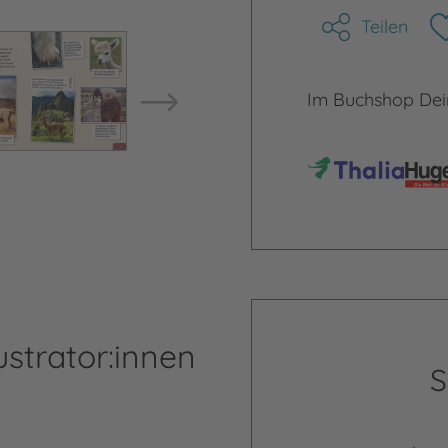
Teilen
Bild vergrößern
Bild ve
Im Buchshop Dein
ustrator:innen
S