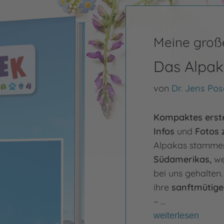
Meine große
Das Alpa
von
Dr. Jens Pos
Kompaktes erst
Infos
und
Fotos 
Alpakas stammen
Südamerikas,
we
bei uns gehalten.
ihre
sanftmütige
– …
weiterlesen