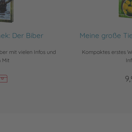
hek: Der Biber
Meine große Tie
er mit vielen Infos und
Kompaktes erstes Wi
 Mit
In
9,