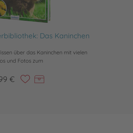
rbibliothek: Das Kaninchen
Meine 
ssen über das Kaninchen mit vielen
Kindersa
fos und Fotos zum
99 €