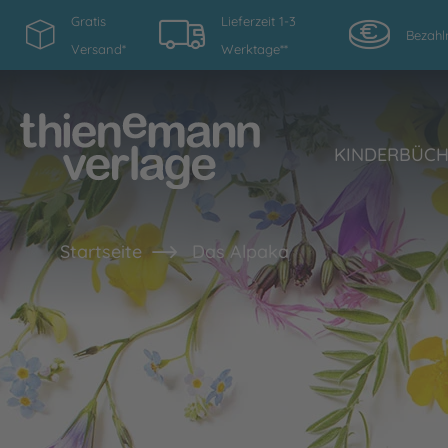
Gratis
Lieferzeit 1-3
Bezahl
Versand*
Werktage**
KINDERBÜC
Startseite
Das Alpaka