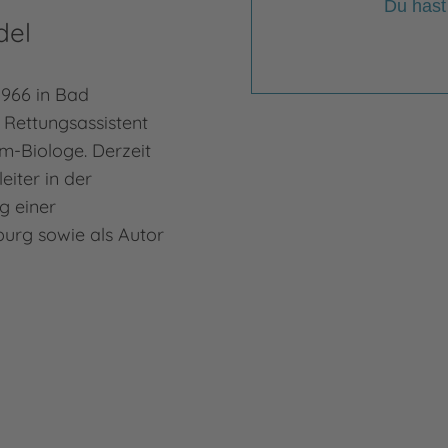
Du hast
del
1966 in Bad
t Rettungsassistent
m-Biologe. Derzeit
eiter in der
g einer
urg sowie als Autor