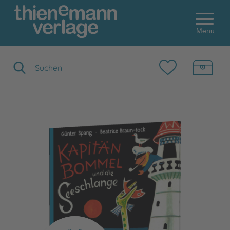
Menu
Suchbegriff eingeben