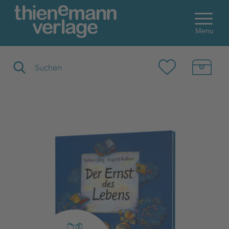
Menu
Suchbegriff eingeben