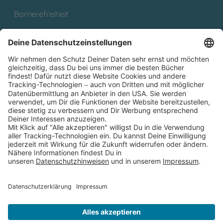
Barrierefreiheit
Cookies
Partnerprogramm (Affiliate)
Folge uns auf
* Versandkostenfrei ab 9,00 € Bestellwert innerhalb
Deutschlands
** Lieferzeit 1-3 Werktage innerhalb Deutschlands
Thienemann-Esslinger Verlag GmbH, Blumenstraße 36, D-70182
Stuttgart