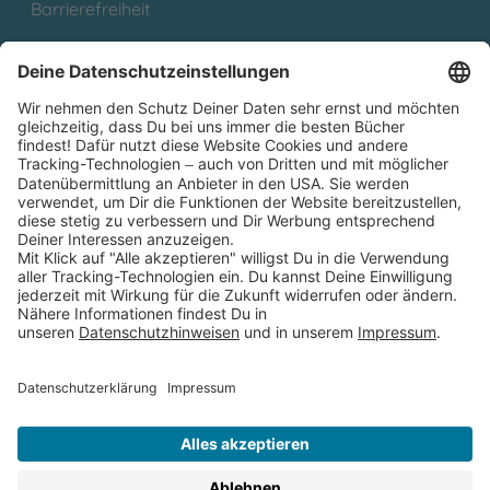
Barrierefreiheit
Cookies
Partnerprogramm (Affiliate)
Folge uns auf
* Versandkostenfrei ab 9,00 € Bestellwert innerhalb
Deutschlands
** Lieferzeit 1-3 Werktage innerhalb Deutschlands
Thienemann-Esslinger Verlag GmbH, Blumenstraße 36, D-70182
Stuttgart
BESTELLUNG WIDERRUFEN