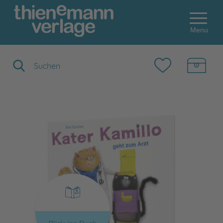
Menu
Suchbegriff eingeben