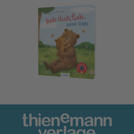
Mein Record & Play-Buch: Hab dich lieb, kleiner Schatz