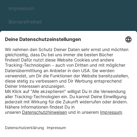
Impressum
Barrierefreiheit
Cookies
Partnerprogramm (Affiliate)
Folge uns auf
* Versandkostenfrei ab 9,00 € Bestellwert innerhalb
Deutschlands
** Lieferzeit 1-3 Werktage innerhalb Deutschlands
Thienemann-Esslinger Verlag GmbH, Blumenstraße 36, D-70182
Stuttgart