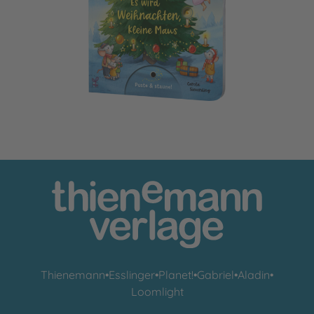
Mein Puste-Licht-Buch: Es wird Weihnachten, kleine Maus
Thienemann
•
Esslinger
•
Planet!
•
Gabriel
•
Aladin
•
Loomlight