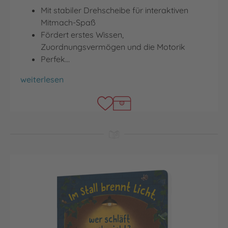
Mit stabiler Drehscheibe für interaktiven
Mitmach-Spaß
Fördert erstes Wissen,
Zuordnungsvermögen und die Motorik
Perfek…
Welches Tier gehört zu mir?
weiterlesen