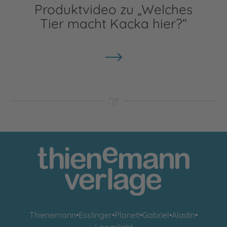
Produktvideo zu „Welches
Tier macht Kacka hier?“
Thienemann
•
Esslinger
•
Planet!
•
Gabriel
•
Aladin
•