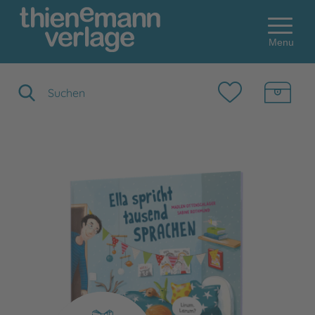
Menu
Suchbegriff eingeben