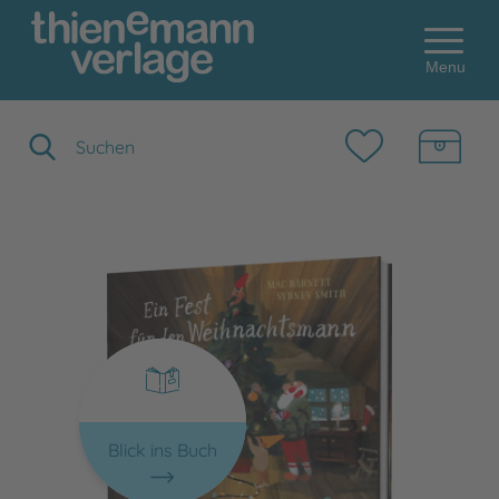
Menu
Suchbegriff eingeben
Blick ins Buch