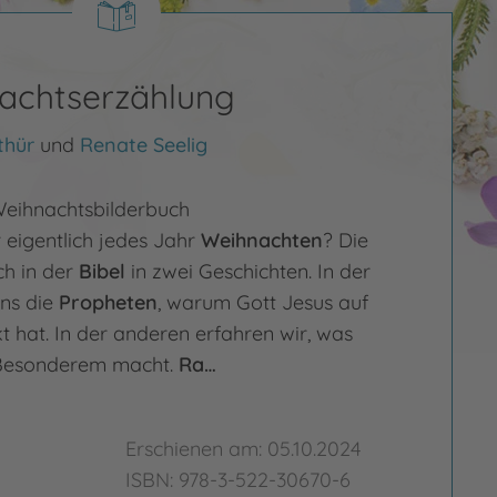
achtserzählung
thür
und
Renate Seelig
eihnachtsbilderbuch
 eigentlich jedes Jahr
Weihnachten
? Die
ch in der
Bibel
in zwei Geschichten. In der
uns die
Propheten
, warum Gott Jesus auf
t hat. In der anderen erfahren wir, was
Besonderem macht.
Ra…
Erschienen am: 05.10.2024
ISBN: 978-3-522-30670-6