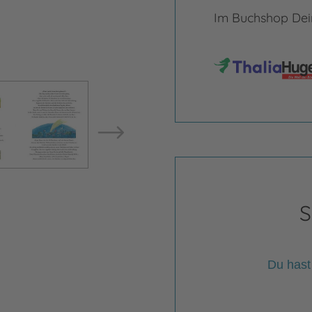
Im Buchshop Dein
Bild ve
Bild vergrößern
S
Du hast