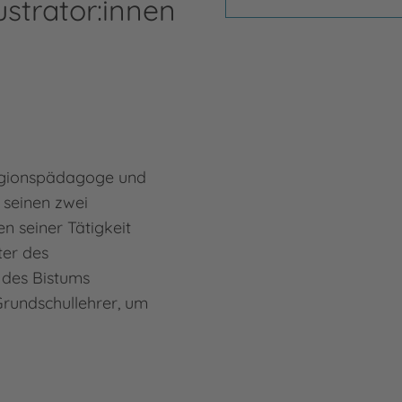
ustrator:innen
r
ligionspädagoge und
d seinen zwei
n seiner Tätigkeit
ter des
s des Bistums
Grundschullehrer, um