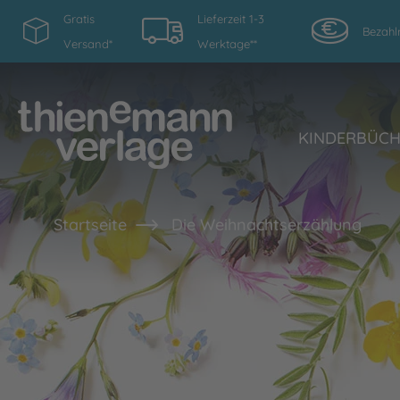
Gratis
Lieferzeit 1-3
Bezahl
Versand*
Werktage**
KINDERBÜC
Startseite
Die Weihnachtserzählung