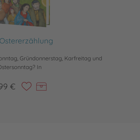
 Ostererzählung
onntag, Gründonnerstag, Karfreitag und
Das zent
Ostersonntag? In
99 €