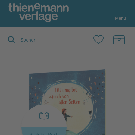
Menu
Suchbegriff eingeben
Blick ins Buch