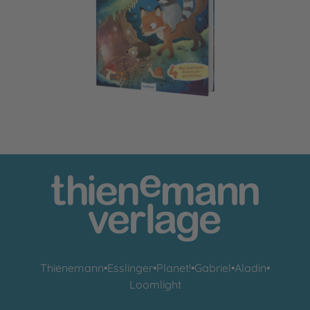
Gemeinsam sind wir bärenstark
Thienemann
•
Esslinger
•
Planet!
•
Gabriel
•
Aladin
•
Loomlight