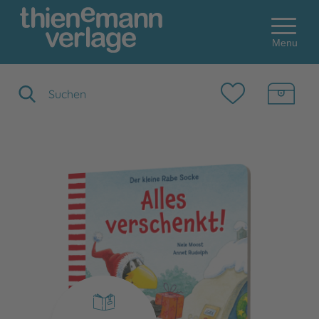
Menu
Suchbegriff eingeben