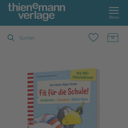
Menu
Suchbegriff eingeben