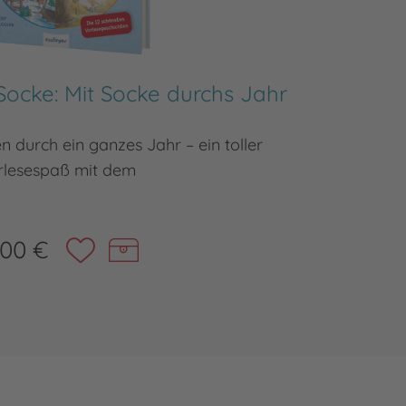
Socke: Mit Socke durchs Jahr
D
n durch ein ganzes Jahr – ein toller
Z
rlesespaß mit dem
,00 €