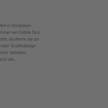
64 in Dinslaken
mmer ein Faible fürs
te, studierte sie an
ster Grafikdesign
ation. Seitdem
eich als…