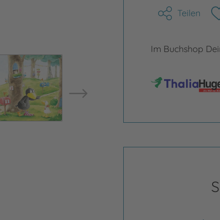
Teilen
Im Buchshop Dein
Bild vergrößern
Bild ve
S