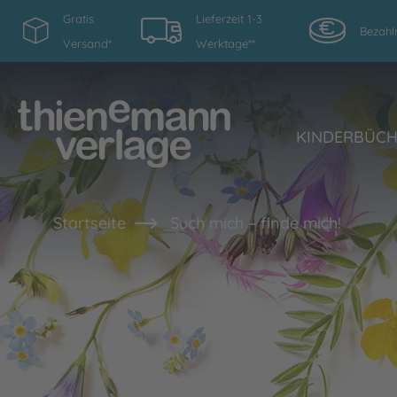
Gratis
Lieferzeit 1-3
Bezahl
Versand*
Werktage**
KINDERBÜC
Startseite
Such mich – finde mich!