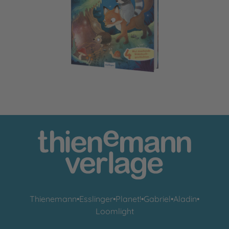
Gemeinsam sind wir bärenstark
Thienemann
•
Esslinger
•
Planet!
•
Gabriel
•
Aladin
•
Loomlight