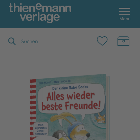
Menu
Suchbegriff eingeben