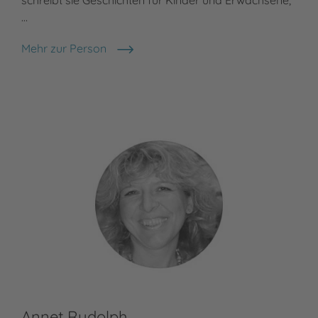
schreibt sie Geschichten für Kinder und Erwachsene,
…
Mehr zur Person
Nele Moost
Annet Rudolph