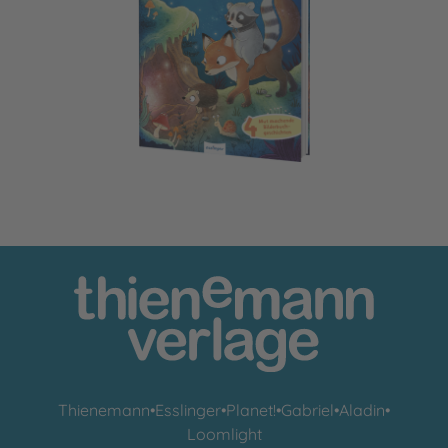
Gemeinsam sind wir bärenstark
Thienemann
•
Esslinger
•
Planet!
•
Gabriel
•
Aladin
•
Loomlight