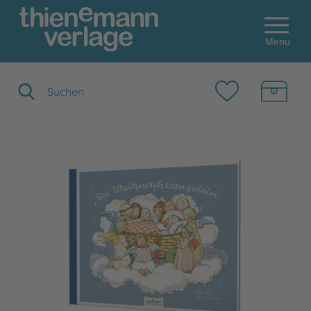
Menu
Suchbegriff eingeben