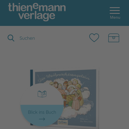
Menu
Suchbegriff eingeben
Blick ins Buch