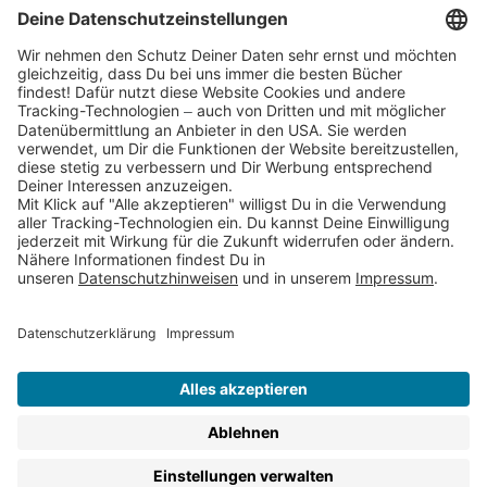
Cookies
Partnerprogramm (Affiliate)
Folge uns auf
* Versandkostenfrei ab 9,00 € Bestellwert innerhalb
Deutschlands
** Lieferzeit 1-3 Werktage innerhalb Deutschlands
Thienemann-Esslinger Verlag GmbH, Blumenstraße 36, D-70182
Stuttgart
BESTELLUNG WIDERRUFEN