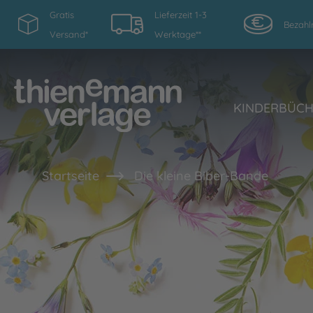
Gratis
Lieferzeit 1-3
Bezahl
Versand*
Werktage**
KINDERBÜC
Startseite
Die kleine Biber-Bande