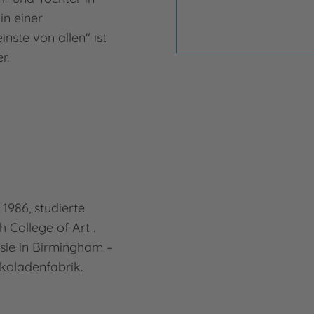
in einer
Auto
einste von allen" ist
Ausb
er.
Buch
Publ
Mehr
Mari
1986, studierte
h College of Art .
 sie in Birmingham –
koladenfabrik.