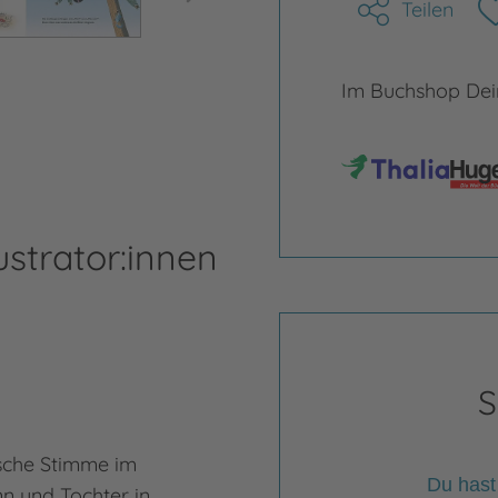
Teilen
Im Buchshop Dein
ustrator:innen
Ma
S
rische Stimme im
Mari
Du hast
nn und Tochter in
(Öst