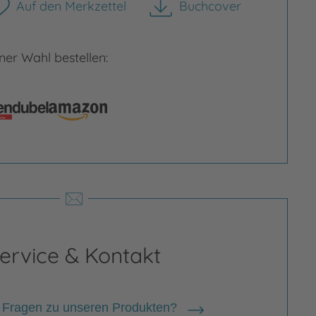
Auf den Merkzettel
Buchcover
herunterladen
er Wahl bestellen:
ria Höck
ervice & Kontakt
a Höck , geboren 1991 in Zell am See
 Fragen zu unseren Produkten?
erreich), ist freie Kinderbuchlektorin,