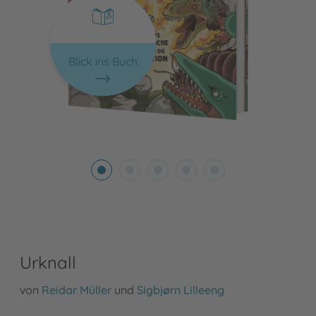
Blick ins Buch
Urknall
von
Reidar Müller
und
Sigbjørn Lilleeng