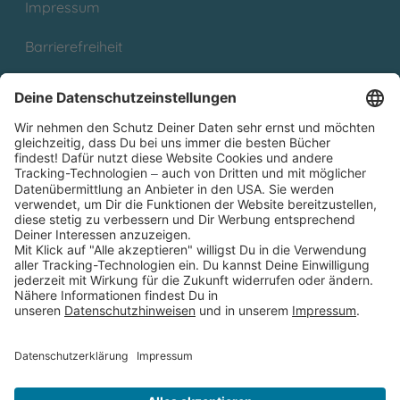
Impressum
Barrierefreiheit
Cookies
Partnerprogramm (Affiliate)
Folge uns auf
* Versandkostenfrei ab 9,00 € Bestellwert innerhalb
Deutschlands
** Lieferzeit 1-3 Werktage innerhalb Deutschlands
Thienemann-Esslinger Verlag GmbH, Blumenstraße 36, D-70182
Stuttgart