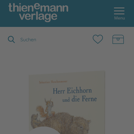
Menu
Suchbegriff eingeben