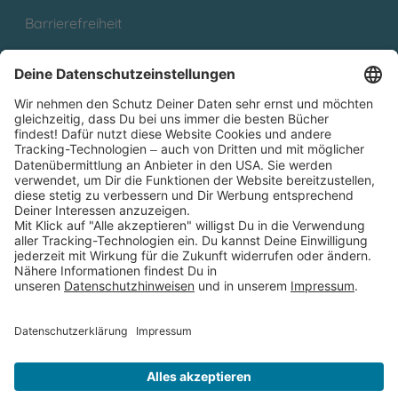
Barrierefreiheit
Cookies
Partnerprogramm (Affiliate)
Folge uns auf
* Versandkostenfrei ab 9,00 € Bestellwert innerhalb
Deutschlands
** Lieferzeit 1-3 Werktage innerhalb Deutschlands
Thienemann-Esslinger Verlag GmbH, Blumenstraße 36, D-70182
Stuttgart