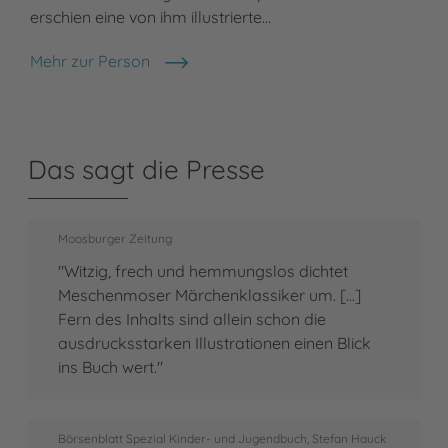
erschien eine von ihm illustrierte…
Mehr zur Person
Sebastian Meschenmoser
Das sagt die Presse
Moosburger Zeitung
"Witzig, frech und hemmungslos dichtet
Meschenmoser Märchenklassiker um. [...]
Fern des Inhalts sind allein schon die
ausdrucksstarken Illustrationen einen Blick
ins Buch wert."
Börsenblatt Spezial Kinder- und Jugendbuch, Stefan Hauck