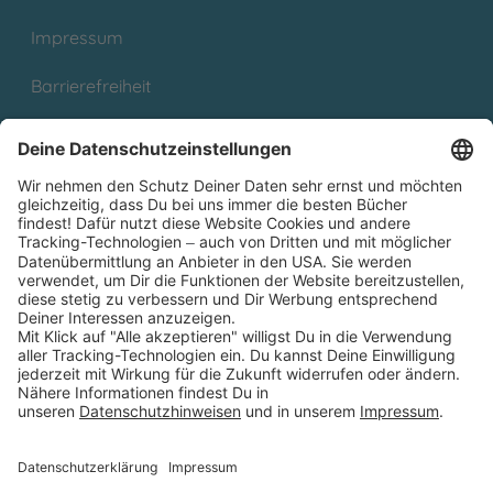
Impressum
Barrierefreiheit
Cookies
Partnerprogramm (Affiliate)
Folge uns auf
* Versandkostenfrei ab 9,00 € Bestellwert innerhalb
Deutschlands
** Lieferzeit 1-3 Werktage innerhalb Deutschlands
Thienemann-Esslinger Verlag GmbH, Blumenstraße 36, D-70182