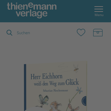
Menu
Suchbegriff eingeben