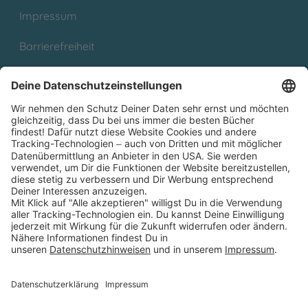
Impressum
Barrierefreiheit
Cookies
Partnerprogramm (Affiliate)
Folge uns auf
* Versandkostenfrei ab 9,00 € Bestellwert innerhalb
Deutschlands
** Lieferzeit 1-3 Werktage innerhalb Deutschlands
Thienemann-Esslinger Verlag GmbH, Blumenstraße 36, D-70182
Stuttgart