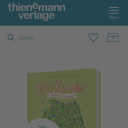
Menu
Suchbegriff eingeben