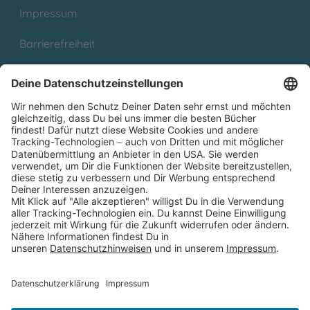
Impressum
Barrierefreiheit
Cookies
Partnerprogramm (Affiliate)
Folge uns auf
* Versandkostenfrei ab 9,00 € Bestellwert innerhalb
Deutschlands
** Lieferzeit 1-3 Werktage innerhalb Deutschlands
Thienemann-Esslinger Verlag GmbH, Blumenstraße 36, D-70182
Stuttgart