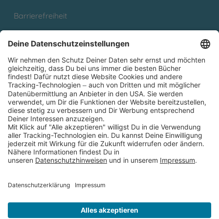
Barrierefreiheit
Cookies
Partnerprogramm (Affiliate)
Folge uns auf
* Versandkostenfrei ab 9,00 € Bestellwert innerhalb
Deutschlands
** Lieferzeit 1-3 Werktage innerhalb Deutschlands
Thienemann-Esslinger Verlag GmbH, Blumenstraße 36, D-70182
Stuttgart