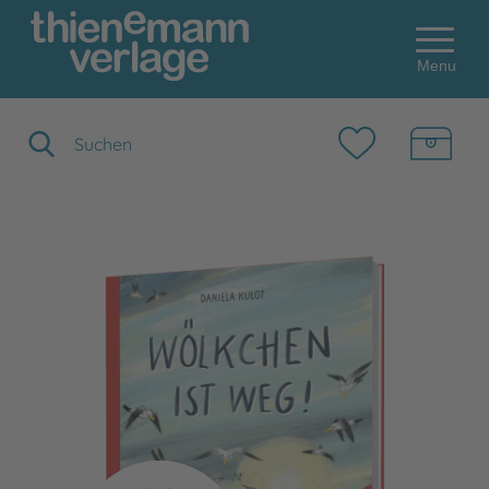
Menu
Suchbegriff eingeben