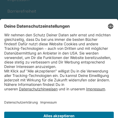
Barrierefreiheit
Cookies
Partnerprogramm (Affiliate)
Folge uns auf
* Versandkostenfrei ab 9,00 € Bestellwert innerhalb
Deutschlands
** Lieferzeit 1-3 Werktage innerhalb Deutschlands
Thienemann-Esslinger Verlag GmbH, Blumenstraße 36, D-70182
Stuttgart