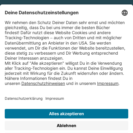
Cookies
Partnerprogramm (Affiliate)
Folge uns auf
* Versandkostenfrei ab 9,00 € Bestellwert innerhalb
Deutschlands
** Lieferzeit 1-3 Werktage innerhalb Deutschlands
Thienemann-Esslinger Verlag GmbH, Blumenstraße 36, D-70182
Stuttgart
BESTELLUNG WIDERRUFEN