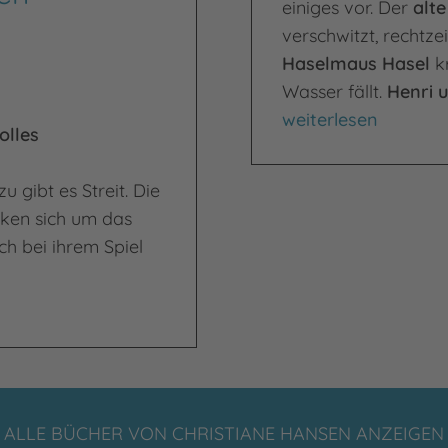
einiges vor. Der
alte
verschwitzt, rechtze
Haselmaus Hasel
kr
Wasser fällt.
Henri 
Was Hase und Huhn
weiterlesen
olles
 gibt es Streit. Die
nken sich um das
ch bei ihrem Spiel
ALLE BÜCHER VON CHRISTIANE HANSEN ANZEIGEN