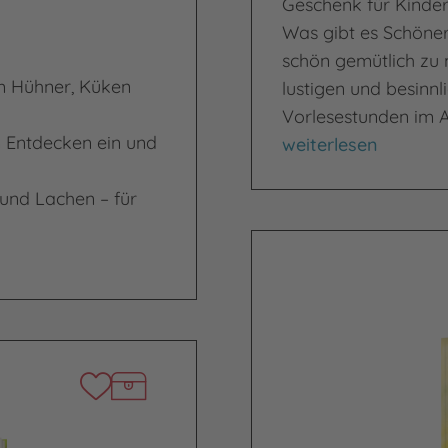
Geschenk für Kinder
Was gibt es Schönere
schön gemütlich zu 
m Hühner, Küken
lustigen und besinnl
Vorlesestunden im 
um Entdecken ein und
Schöne Bescherung
weiterlesen
und Lachen – für
iette