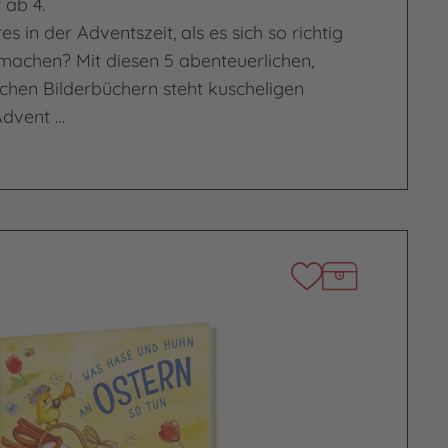
 ab 4.
s in der Adventszeit, als es sich so richtig
machen? Mit diesen 5 abenteuerlichen,
ichen Bilderbüchern steht kuscheligen
Advent …
!