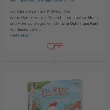
von
Julia Klee
,
Katalina Brause
u.a.
Wir feiern ein buntes Frühlingsfest
Wenn Ostern vor der Tür steht, dann haben Hase
und Huhn so einiges vor. Der
alte Osterhase Kuni
hat dieses Jahr …
Was Hase und Huhn an Ostern so tun
weiterlesen