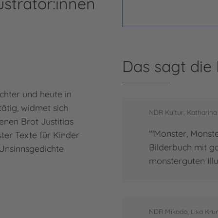
ustrator:innen
Das sagt die
ichter und heute in
tätig, widmet sich
NDR Kultur, Katharin
enen Brot Justitias
"'Monster, Monster
ter Texte für Kinder
Bilderbuch mit g
Unsinnsgedichte
monsterguten Illu
NDR Mikado, Lisa Kr