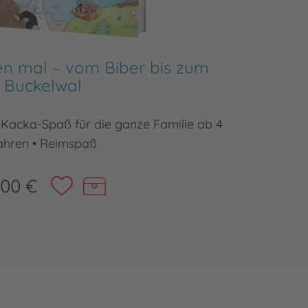
en mal – vom Biber bis zum
Buckelwal
Das gro
 Kacka-Spaß für die ganze Familie ab 4
ahren • Reimspaß
,00 €