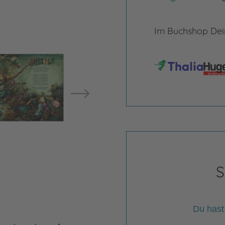
Im Buchshop Dein
Bild vergrößern
Bild ve
S
Du hast