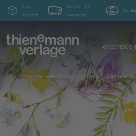
Gratis
Lieferzeit 1-3
Bezahl
Versand*
Werktage**
KINDERBÜC
Startseite
Monster, Monster, fast umson