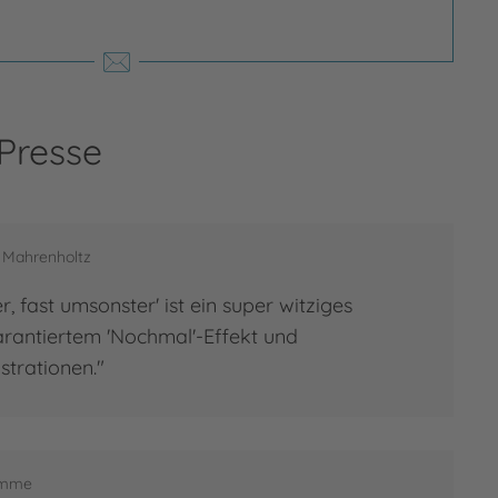
 Presse
a Mahrenholtz
, fast umsonster' ist ein super witziges
arantiertem 'Nochmal'-Effekt und
strationen."
umme