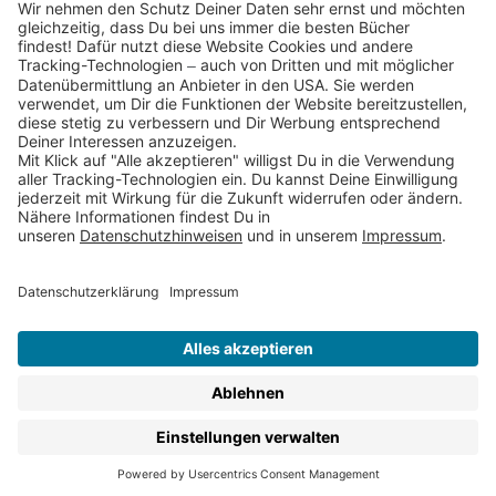
Partnerprogramm (Affiliate)
Folge uns auf
* Versandkostenfrei ab 9,00 € Bestellwert innerhalb
Deutschlands
** Lieferzeit 1-3 Werktage innerhalb Deutschlands
Thienemann-Esslinger Verlag GmbH, Blumenstraße 36, D-70182
Stuttgart
BESTELLUNG WIDERRUFEN