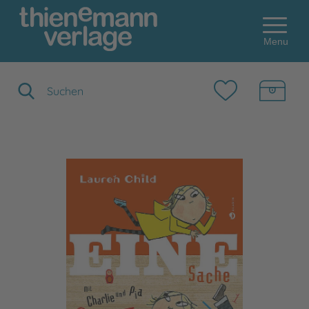
Menu
Suchbegriff eingeben