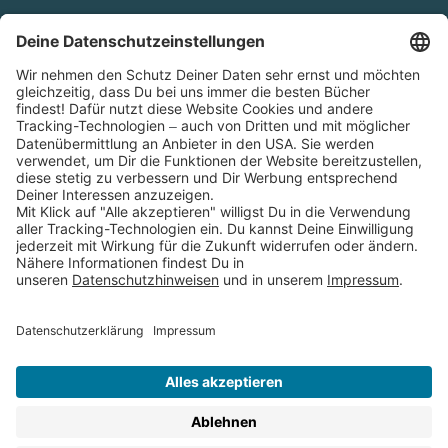
Cookies
Partnerprogramm (Affiliate)
Folge uns auf
* Versandkostenfrei ab 9,00 € Bestellwert innerhalb
Deutschlands
** Lieferzeit 1-3 Werktage innerhalb Deutschlands
Thienemann-Esslinger Verlag GmbH, Blumenstraße 36, D-70182
Stuttgart
BESTELLUNG WIDERRUFEN