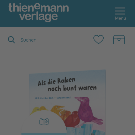
Menu
Suchbegriff eingeben