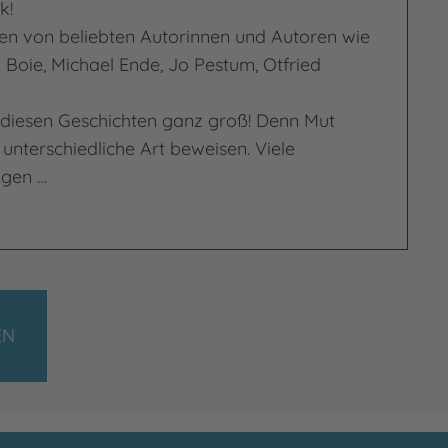
k!
en von beliebten Autorinnen und Autoren wie
n Boie, Michael Ende, Jo Pestum, Otfried
n diesen Geschichten ganz groß! Denn Mut
unterschiedliche Art beweisen. Viele
ngen …
 kleine starke Jungs
EN