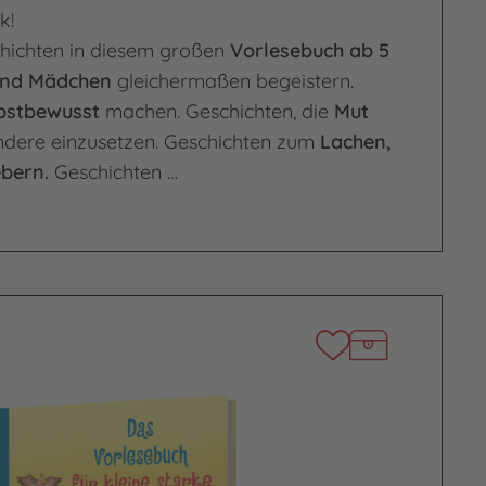
k!
chichten in diesem großen
Vorlesebuch ab 5
und Mädchen
gleichermaßen begeistern.
bstbewusst
machen. Geschichten, die
Mut
andere einzusetzen. Geschichten zum
Lachen,
ebern.
Geschichten …
 superstarke Kids