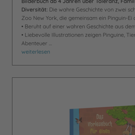
Bilderbuch ab 4 Jahren über Toleranz, Famil
Diversität:
Die wahre Geschichte von zwei sc
Zoo New York, die gemeinsam ein Pinguin-Ei 
• Beruht auf einer wahren Geschichte aus d
• Liebevolle Illustrationen zeigen Pinguine, Ti
Abenteuer …
Zwei Papas für Tango
weiterlesen