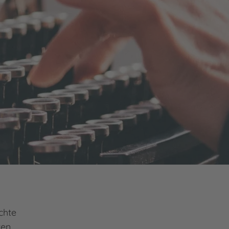
chte
ten