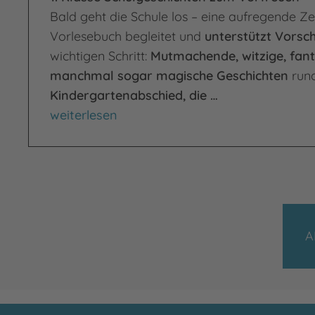
Bald geht die Schule los – eine aufregende Zei
Vorlesebuch begleitet und
unterstützt Vorsc
wichtigen Schritt:
Mutmachende, witzige, fant
manchmal sogar magische Geschichten
run
Kindergartenabschied, die …
Das Vorlesebuch für einen starken Schulstar
weiterlesen
A