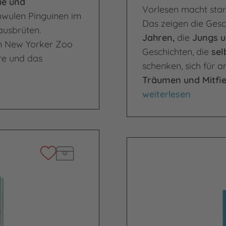
ie und
Vorlesen macht star
hwulen Pinguinen im
Das zeigen die Ges
ausbrüten.
Jahren,
die
Jungs 
em New Yorker Zoo
Geschichten, die
sel
ere und das
schenken, sich für 
Träumen und Mitfi
Das Vorlesebuch für
weiterlesen