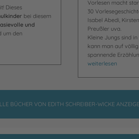
Vorlesen macht star
t! Dieses
30 Vorlesegeschicht
hulkinder
bei diesem
Isabel Abedi, Kirste
asievolle und
Preußler uva.
d um den
Kleine Jungs sind i
kann man auf völlig 
t
spannende Erzählu
Das Vorlesebuch für
weiterlesen
LLE BÜCHER VON EDITH SCHREIBER-WICKE ANZEIG