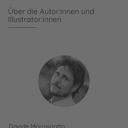
Über die Autor:innen und
Illustrator:innen
Davide Morosinotto
Ti