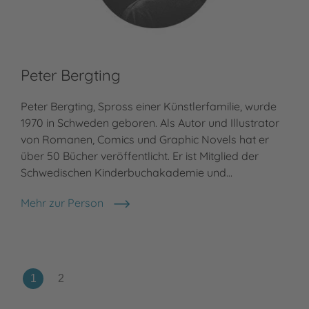
Peter Bergting
Co
Peter Bergting, Spross einer Künstlerfamilie, wurde
Cor
1970 in Schweden geboren. Als Autor und Illustrator
stu
von Romanen, Comics und Graphic Novels hat er
sow
über 50 Bücher veröffentlicht. Er ist Mitglied der
Kom
Schwedischen Kinderbuchakademie und…
199
Mehr zur Person
Meh
Peter Bergting
Cor