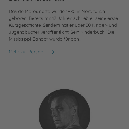
Davide Morosinotto wurde 1980 in Norditalien
Tim
geboren. Bereits mit 17 Jahren schrieb er seine erste
fre
Kurzgeschichte. Seitdem hat er über 30 Kinder- und
erl
Jugendbücher veröffentlicht. Sein Kinderbuch "Die
Fer
Mississippi-Bande" wurde für den…
sch
Mehr zur Person
Meh
Davide Morosinotto
Ti