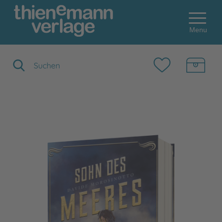
Menu
Suchbegriff eingeben