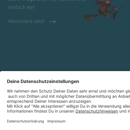
einfach ein!
Abonniere jetzt