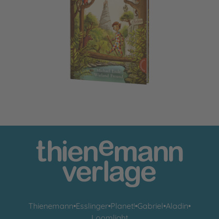
Rodrigo Raubein und Knirps, sein Knappe
Thienemann
•
Esslinger
•
Planet!
•
Gabriel
•
Aladin
•
Loomlight