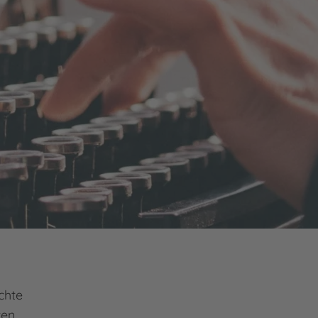
chte
ten