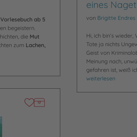
eines Naget
von
Brigitte Endres
n
Vorlesebuch ab 5
n begeistern.
Hi, ich bin‘s wieder,
hichten, die
Mut
Tote ja nichts Ungew
ichten zum
Lachen,
Geist von Kriminalob
Meinung nach, unwü
gefahren ist, weiß ic
Kriminaloberkommiss
weiterlesen