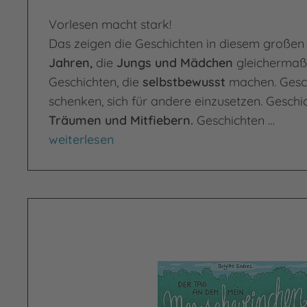
Vorlesen macht stark!
Das zeigen die Geschichten in diesem große
Jahren,
die
Jungs und Mädchen
gleichermaße
Geschichten, die
selbstbewusst
machen. Gesc
schenken, sich für andere einzusetzen. Gesch
Träumen und Mitfiebern.
Geschichten …
Das Vorlesebuch für superstarke Kids
weiterlesen