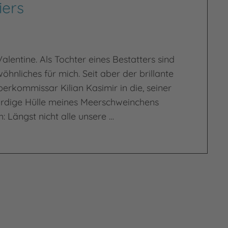
iers
 Valentine. Als Tochter eines Bestatters sind
öhnliches für mich. Seit aber der brillante
erkommissar Kilian Kasimir in die, seiner
rdige Hülle meines Meerschweinchens
h: Längst nicht alle unsere …
ar Kasimir – Ein brillanter Geist in der unwürdigen H