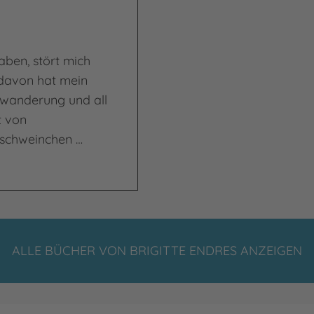
haben, stört mich
e davon hat mein
nwanderung und all
t von
rschweinchen …
minaloberkommissar wurde
ALLE BÜCHER VON BRIGITTE ENDRES ANZEIGEN