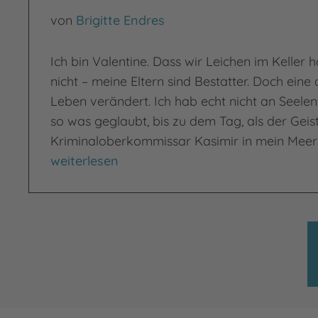
von
Brigitte Endres
Ich bin Valentine. Dass wir Leichen im Keller 
nicht – meine Eltern sind Bestatter. Doch ein
Leben verändert. Ich hab echt nicht an Seele
so was geglaubt, bis zu dem Tag, als der Geis
Kriminaloberkommissar Kasimir in mein Mee
Der Tag, an dem mein Meerschweinchen Kri
weiterlesen