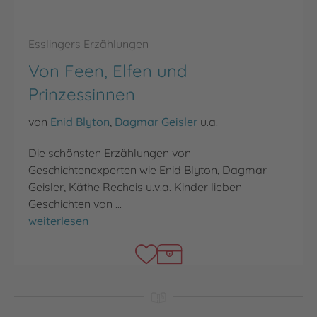
Esslingers Erzählungen
Von Feen, Elfen und
Prinzessinnen
von
Enid Blyton
,
Dagmar Geisler
u.a.
Die schönsten Erzählungen von
Geschichtenexperten wie Enid Blyton, Dagmar
Geisler, Käthe Recheis u.v.a. Kinder lieben
Geschichten von …
Von Feen, Elfen und Prinzessinnen
weiterlesen