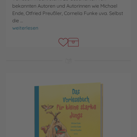
bekannten Autoren und Autorinnen wie Michael
Ende, Otfried Preußler, Cornelia Funke uva. Selbst
die …
Das Vorlesebuch für kleine starke Helden
weiterlesen