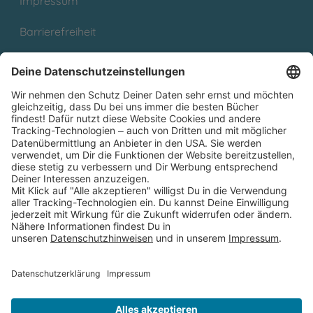
Impressum
Barrierefreiheit
Cookies
Partnerprogramm (Affiliate)
Folge uns auf
* Versandkostenfrei ab 9,00 € Bestellwert innerhalb
Deutschlands
** Lieferzeit 1-3 Werktage innerhalb Deutschlands
Thienemann-Esslinger Verlag GmbH, Blumenstraße 36, D-70182
Stuttgart