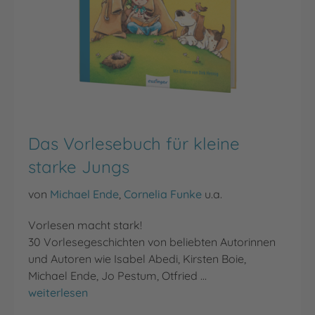
Das Vorlesebuch für kleine
starke Jungs
von
Michael Ende
,
Cornelia Funke
u.a.
Vorlesen macht stark!
30 Vorlesegeschichten von beliebten Autorinnen
und Autoren wie Isabel Abedi, Kirsten Boie,
Michael Ende, Jo Pestum, Otfried …
Das Vorlesebuch für kleine starke Jungs
weiterlesen