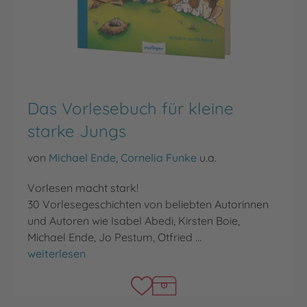
Das Vorlesebuch für kleine
starke Jungs
von
Michael Ende
,
Cornelia Funke
u.a.
Vorlesen macht stark!
30 Vorlesegeschichten von beliebten Autorinnen
und Autoren wie Isabel Abedi, Kirsten Boie,
Michael Ende, Jo Pestum, Otfried …
Das Vorlesebuch für kleine starke Jungs
weiterlesen