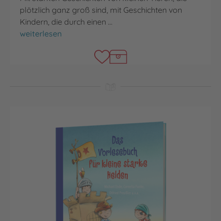
plötzlich ganz groß sind, mit Geschichten von
Kindern, die durch einen …
Das Vorlesebuch von kleinen starken Tieren
weiterlesen