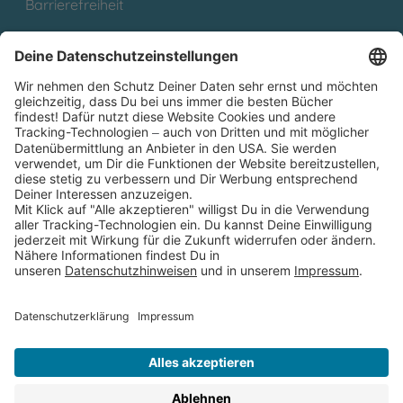
Barrierefreiheit
Cookies
Partnerprogramm (Affiliate)
Folge uns auf
* Versandkostenfrei ab 9,00 € Bestellwert innerhalb
Deutschlands
** Lieferzeit 1-3 Werktage innerhalb Deutschlands
Thienemann-Esslinger Verlag GmbH, Blumenstraße 36, D-70182
Stuttgart
BESTELLUNG WIDERRUFEN