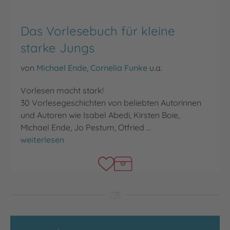
Das Vorlesebuch für kleine
starke Jungs
von
Michael Ende
,
Cornelia Funke
u.a.
Vorlesen macht stark!
30 Vorlesegeschichten von beliebten Autorinnen
und Autoren wie Isabel Abedi, Kirsten Boie,
Michael Ende, Jo Pestum, Otfried …
Das Vorlesebuch für kleine starke Jungs
weiterlesen