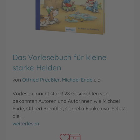
Das Vorlesebuch für kleine
starke Helden
von
Otfried Preußler
,
Michael Ende
u.a.
Vorlesen macht stark! 28 Geschichten von
bekannten Autoren und Autorinnen wie Michael
Ende, Otfried Preußler, Cornelia Funke uva. Selbst
die …
Das Vorlesebuch für kleine starke Helden
weiterlesen